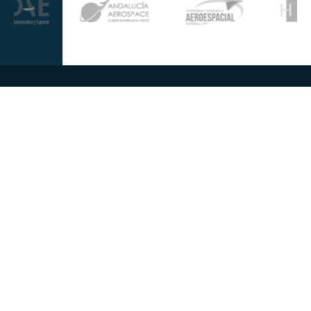
Más información
Gestión de
Propiedad
Nosotros
Calidad
industrial
Innovación
Gobierno
Política de
Talento
Corporativo
Privacidad
Noticias
Sostenibilidad
Aviso Legal
Infohub
Responsabilidad
Política de
Social
Cookies
Corporativa
Seguridad de
información
Síguenos