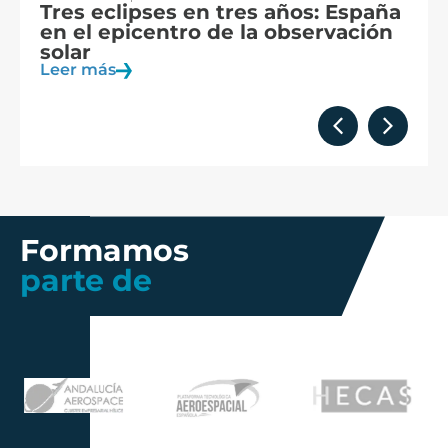
Tres eclipses en tres años: España
A
en el epicentro de la observación
f
solar
c
Leer más
Le
Formamos
parte de