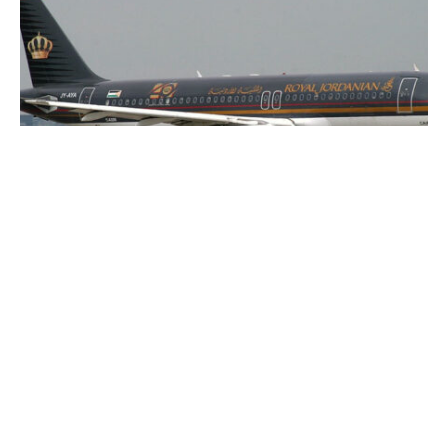
Nuevas instalaciones de mantenimiento
Royal Jordanian Airlines, Amman
(Jordania)