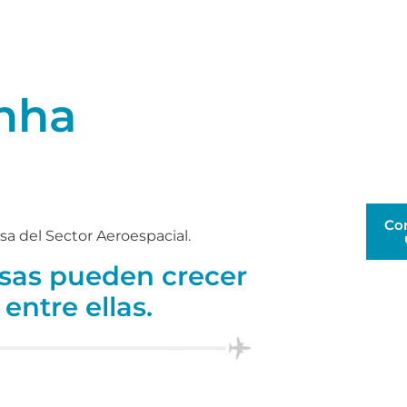
unha
Co
sa del Sector Aeroespacial.
esas pueden crecer
entre ellas.