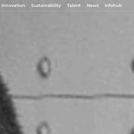
Innovation
Sustainability
Talent
News
Infohub