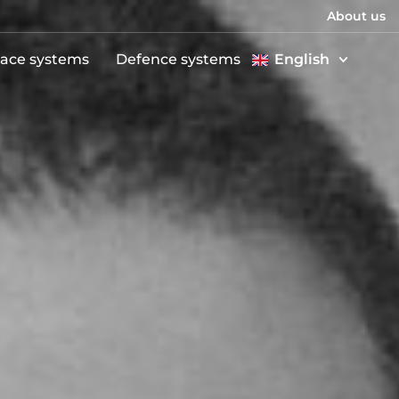
About us
ace systems
Defence systems
English