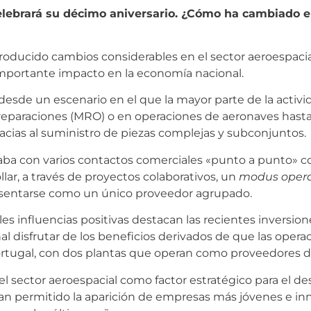
ebrará su décimo aniversario. ¿Cómo ha cambiado el 
roducido cambios considerables en el sector aeroespaci
mportante impacto en la economía nacional.
desde un escenario en el que la mayor parte de la activ
eparaciones (MRO) o en operaciones de aeronaves hasta
gracias al suministro de piezas complejas y subconjuntos.
aba con varios contactos comerciales «punto a punto» co
lar, a través de proyectos colaborativos, un
modus oper
presentarse como un único proveedor agrupado.
ales influencias positivas destacan las recientes inversi
nal disfrutar de los beneficios derivados de que las oper
ortugal, con dos plantas que operan como proveedores de
el sector aeroespacial como factor estratégico para el de
n permitido la aparición de empresas más jóvenes e in