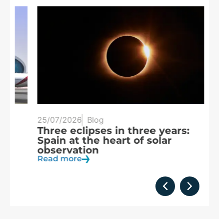
25/07/2026
Blog
20
Three eclipses in three years:
S
Spain at the heart of solar
a
observation
R
Read more