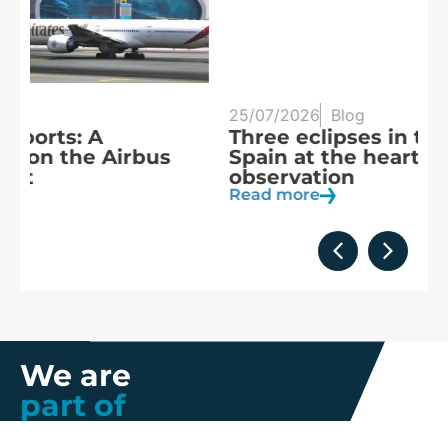
25/07/2026
Blog
20
Three eclipses in three years:
S
Spain at the heart of solar
a
observation
R
Read more
We are
part of