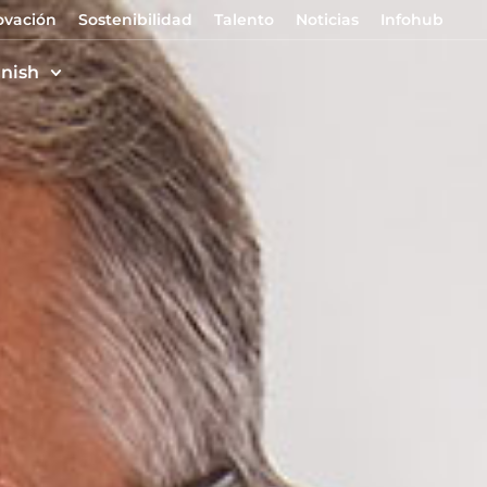
ovación
Sostenibilidad
Talento
Noticias
Infohub
nish