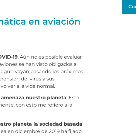
Co
mática en aviación
OVID-19
. Aún no es posible evaluar
 aviones se han visto obligados a
 Según vayan pasando los próximos
ensión del virus y sus
olver a la vida normal.
ue amenaza nuestro planeta
. Esta
ente, con esto me refiero a la
estro planeta la sociedad basada
ea en diciembre de 2019 ha fijado