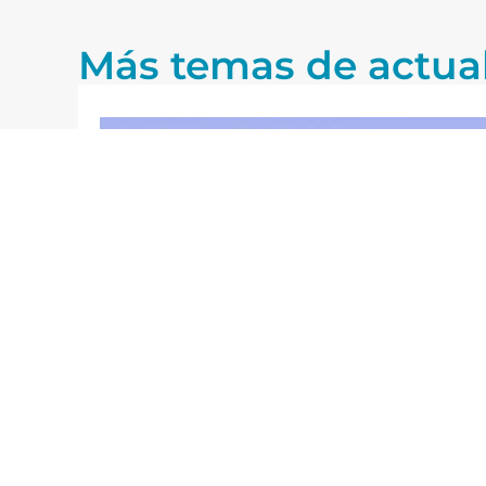
Más temas de actua
27/07/2026
Blog
El futuro de los aeropuertos: una
reflexión a partir del informe
ensa
Airbus 2025-2044
Leer más