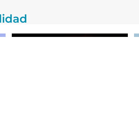
lidad
25/07/2026
Blog
2
Tres eclipses en tres años: España
A
en el epicentro de la observación
h
solar
L
Leer más