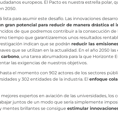
iudadanos europeos. El Pacto es nuestra estrella polar, q
en 2050.
á lista para asumir este desafío. Las innovaciones desarro
un gran potencial para reducir de manera drástica el i
idos de que podremos contribuir a la consecución de lo
mo tiempo que garantizaremos unos resultados rentables
investigación indican que se podrán
reducir las emisione
ves que se utilizan en la actualidad. En el año 2050 las
n carbono
, una tarea abrumadora para la que Horizonte Eu
ar las exigencias de nuestros objetivos.
hasta el momento con 902 actores de los sectores públic
rsidades y 302 entidades de la industria. El
enfoque cola
 mejores expertos en aviación de las universidades, los 
trabajar juntos de un modo que sería simplemente imposi
y mentes brillantes se consigue
estimular innovacione