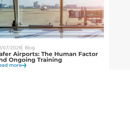
0/07/2026
Blog
13/07/2
afer Airports: The Human Factor
AERTEC
nd Ongoing Training
in the
Saudi 
ead more
Read m