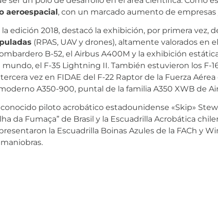
ser un polo de desarrollo en el área científica. Como es t
o aeroespacial
, con un marcado aumento de empresas y v
a edición 2018, destacó la exhibición, por primera vez, 
ipuladas
(RPAS, UAV y drones), altamente valorados en el 
ombardero B-52, el Airbus A400M y la exhibición estátic
ndo, el F-35 Lightning II. También estuvieron los F-16 
 tercera vez en FIDAE del F-22 Raptor de la Fuerza Aérea
l moderno A350-900, puntal de la familia A350 XWB de Ai
reconocido piloto acrobático estadounidense «Skip» Stewar
lha da Fumaça” de Brasil y la Escuadrilla Acrobática chil
presentaron la Escuadrilla Boinas Azules de la FACh y Wi
s maniobras.