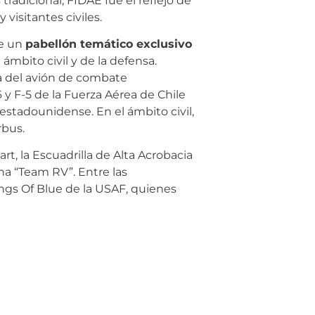
radicional, FIDAE fue el reflejo de
isitantes civiles.
de un
pabellón temático exclusivo
ámbito civil y de la defensa.
a del avión de combate
y F-5 de la Fuerza Aérea de Chile
 estadounidense. En el ámbito civil,
rbus.
t, la Escuadrilla de Alta Acrobacia
ena “Team RV”. Entre las
ngs Of Blue de la USAF, quienes