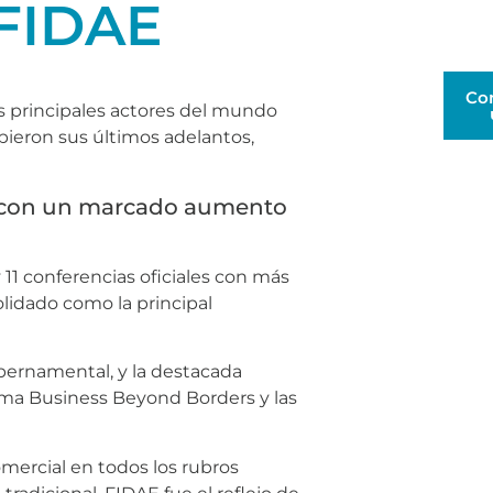
 FIDAE
Co
los principales actores del mundo
bieron sus últimos adelantos,
l, con un marcado aumento
 11 conferencias oficiales con más
olidado como la principal
bernamental, y la destacada
ma Business Beyond Borders y las
ercial en todos los rubros