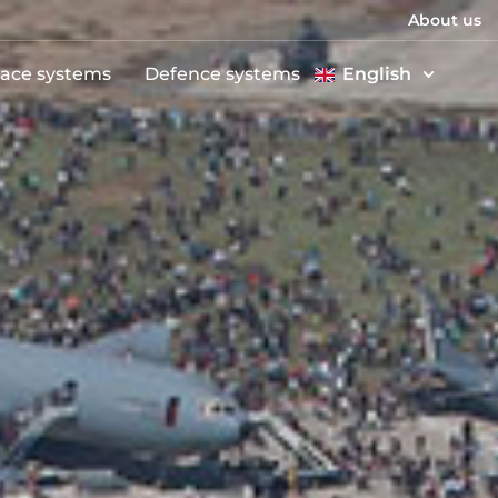
About us
ace systems
Defence systems
English