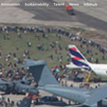
Innovation
Sustainability
Talent
News
Infohub