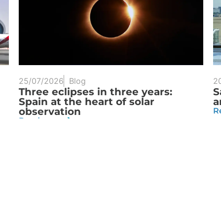
25/07/2026
Blog
2
Three eclipses in three years:
S
Spain at the heart of solar
a
observation
R
Read more