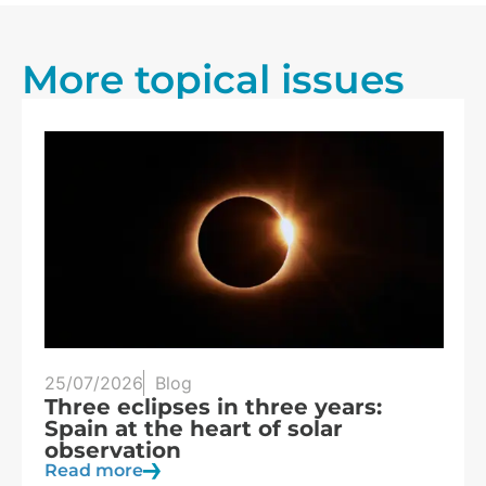
More topical issues
25/07/2026
Blog
20
Three eclipses in three years:
S
Spain at the heart of solar
a
observation
R
Read more