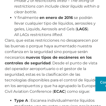
Phase 2 of restrictions lifted – The lifting of
restrictions can include clear liquids within a
clear bottle.
Y finalmente
en enero de 2016
se podrán
llevar cualquier tipo de líquidos, aerosoles y
geles, Liquids, Aerosols and Gels (
LAGS
).
All LAGs restrictions lifted
.
Claro, que estas restricciones no desaparecen por
las buenas o porque haya aumentado nuestra
confianza en la seguridad sino porque serán
necesarios
nuevos tipos de escáneres en los
controles de seguridad
. Desde el punto de vista
del operador aeroportuario o el gestor de la
seguridad, estas es la clasificación de las
tecnologías disponibles para el control de líquidos
Co
en los aeropuertos y que ha agrupado la European
Civil Aviation Conference (
ECAC
) como sigue:
Type A
: Escanea individualmente líquidos