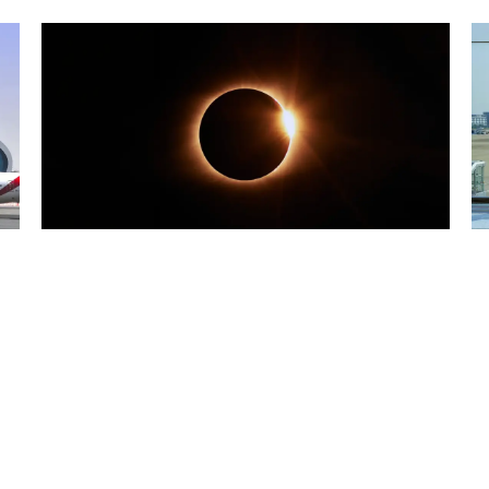
25/07/2026
Blog
2
Tres eclipses en tres años: España
A
en el epicentro de la observación
h
solar
L
Leer más