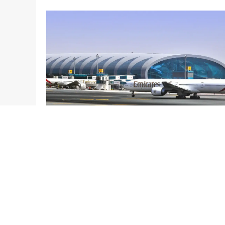
27/07/2026
Blog
El futuro de los aeropuertos: una
reflexión a partir del informe
ensa
Airbus 2025-2044
Leer más