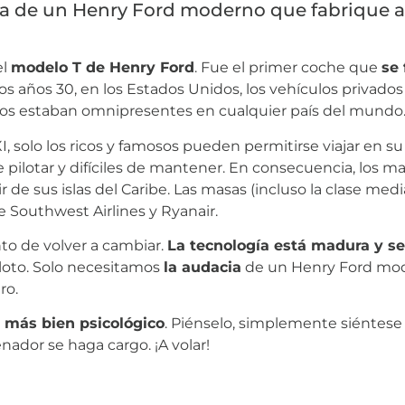
ia de un Henry Ford moderno que fabrique a
el
modelo T de Henry Ford
. Fue el primer coche que
se 
os años 30, en los Estados Unidos, los vehículos privados
 éstos estaban omnipresentes en cualquier país del mundo
XI, solo los ricos y famosos pueden permitirse viajar en s
 pilotar y difíciles de mantener. En consecuencia, los 
nir de sus islas del Caribe. Las masas (incluso la clase m
e Southwest Airlines y Ryanair.
to de volver a cambiar.
La tecnología está madura y s
iloto. Solo necesitamos
la audacia
de un Henry Ford mo
ro.
s más bien psicológico
. Piénselo, simplemente siéntese e
enador se haga cargo. ¡A volar!