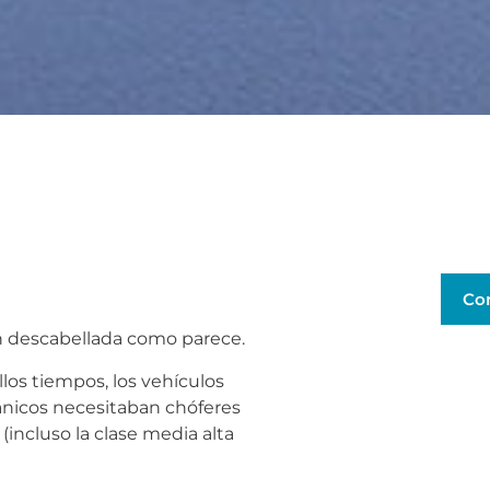
Co
an descabellada como parece.
llos tiempos, los vehículos
itánicos necesitaban chóferes
(incluso la clase media alta