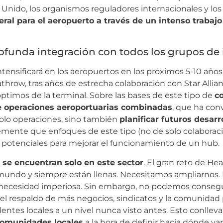
Unido, los organismos reguladores internacionales y los
ral para el aeropuerto a través de un intenso trabajo
rofunda integración con todos los grupos de 
ntensificará en los aeropuertos en los próximos 5-10 años
hrow, tras años de estrecha colaboración con Star Allianc
óptimos de la terminal. Sobre las bases de este tipo de
c
e operaciones aeroportuarias combinadas
, que ha con
 solo operaciones, sino también
planificar futuros desarr
ente que enfoques de este tipo (no de solo colaboració
potenciales para mejorar el funcionamiento de un hub.
 se encuentran solo en este sector
. El gran reto de He
 mundo y siempre están llenas. Necesitamos ampliarnos. 
 necesidad imperiosa. Sin embargo, no podemos consegui
el respaldo de más negocios, sindicatos y la comunidad po
ntes locales a un nivel nunca visto antes. Esto conlleva 
comunidades locales
a la hora de definir hacia dónde v