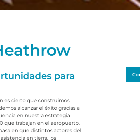
 Heathrow
portunidades para
Co
ien es cierto que construimos
odemos alcanzar el éxito gracias a
uencia en nuestra estrategia
 que trabajan en el aeropuerto.
asa en que distintos actores del
sistencia en tierra, los