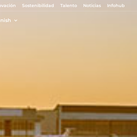
ovación
Sostenibilidad
Talento
Noticias
Infohub
nish