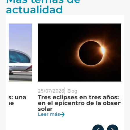
actualidad
25/07/2026
Blog
20
Tres eclipses en tres años: España
A
en el epicentro de la observación
f
solar
c
Leer más
Le