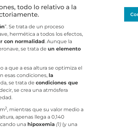
nes, todo lo relativo a la
actoriamente.
Co
ón
”. Se trata de un proceso
e, hermética a todos los efectos,
ar con normalidad
. Aunque la
eronave, se trata de
un elemento
 a que a esa altura se optimiza el
En esas condiciones,
la
da, se trata de
condiciones que
 decir, se crea una atmósfera
medad.
2
cm
, mientras que su valor medio a
ltura, apenas llega a 0,140
vocando una
hipoxemia
(1)
(y una