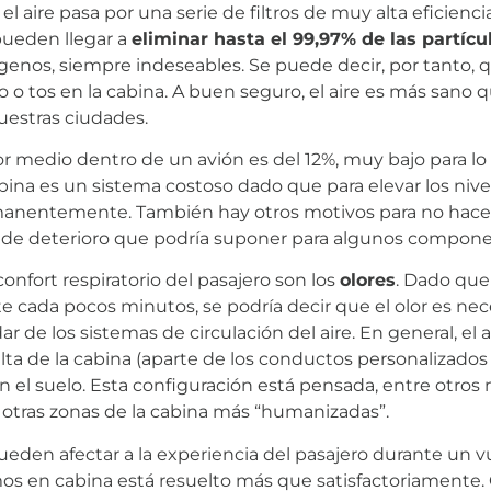
, el aire pasa por una serie de filtros de muy alta eficie
pueden llegar a
eliminar hasta el 99,97% de las partíc
genos, siempre indeseables. Se puede decir, por tanto, 
o tos en la cabina. A buen seguro, el aire es más sano 
uestras ciudades.
lor medio dentro de un avión es del 12%, muy bajo para
cabina es un sistema costoso dado que para elevar los ni
manentemente. También hay otros motivos para no hacer
 de deterioro que podría suponer para algunos compone
onfort respiratorio del pasajero son los
olores
. Dado que
 cada pocos minutos, se podría decir que el olor es nec
r de los sistemas de circulación del aire. En general, el 
alta de la cabina (aparte de los conductos personalizados 
 el suelo. Esta configuración está pensada, entre otros m
 otras zonas de la cabina más “humanizadas”.
den afectar a la experiencia del pasajero durante un v
ramos en cabina está resuelto más que satisfactoriamente.