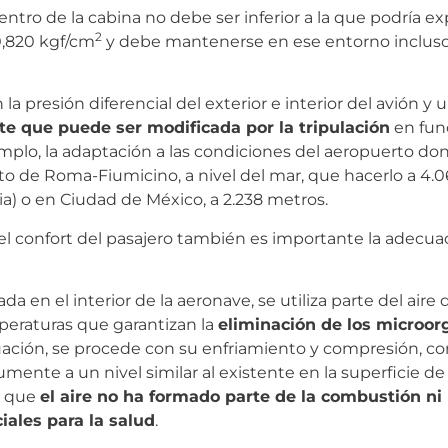
entro de la cabina no debe ser inferior a la que podría e
2
0,820 kgf/cm
y debe mantenerse en ese entorno incluso
 presión diferencial del exterior e interior del avión y 
te que puede ser modificada por la tripulación
en fun
plo, la adaptación a las condiciones del aeropuerto donde
o de Roma-Fiumicino, a nivel del mar, que hacerlo a 4.0
via) o en Ciudad de México, a 2.238 metros.
 confort del pasajero también es importante la adecuac
a en el interior de la aeronave, se utiliza parte del aire 
eraturas que garantizan la
eliminación de los microo
ación, se procede con su enfriamiento y compresión, con
nte a un nivel similar al existente en la superficie de 
o que
el aire no ha formado parte de la combustión ni
ales para la salud
.