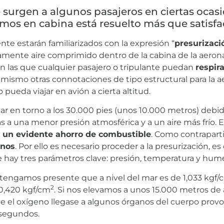
 surgen a algunos pasajeros en ciertas ocasio
ramos en cabina está resuelto más que satisf
te estarán familiarizados con la expresión “
presurizaci
mente aire comprimido dentro de la cabina de la aeronav
n las que cualquier pasajero o tripulante puedan
respir
simismo otras connotaciones de tipo estructural para la a
 pueda viajar en avión a cierta altitud.
ar en torno a los 30.000 pies (unos 10.000 metros) debido
s a una menor presión atmosférica y a un aire más frío. 
 un evidente ahorro de combustible
. Como contraparti
anos
. Por ello es necesario proceder a la presurización, es
nde hay tres parámetros clave: presión, temperatura y hu
, tengamos presente que a nivel del mar es de 1,033 kgf/
2
 0,420 kgf/cm
. Si nos elevamos a unos 15.000 metros de a
que el oxígeno llegase a algunos órganos del cuerpo pro
 segundos.