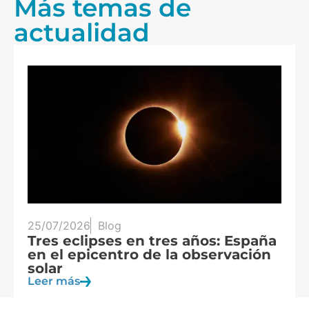
Más temas de
actualidad
25/07/2026
Blog
20
Tres eclipses en tres años: España
A
en el epicentro de la observación
f
solar
c
Leer más
Le