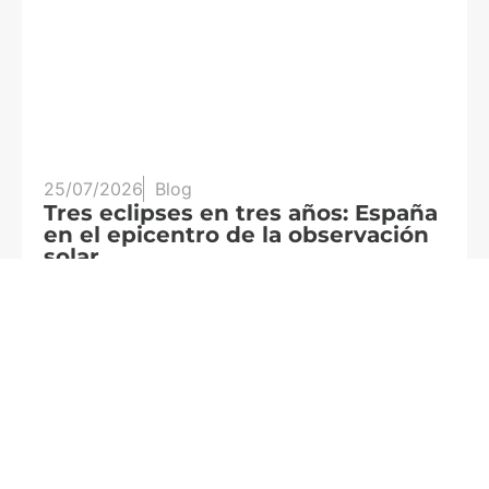
25/07/2026
Blog
20
Tres eclipses en tres años: España
A
en el epicentro de la observación
f
solar
c
Leer más
Le
Formamos