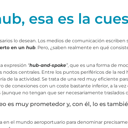
ub, esa es la cue
esarios lo desean. Los medios de comunicación escriben so
uerto en un
hub
. Pero, ¿saben realmente en qué consist
la expresión
“
hub-and-spoke
”
, que es una forma de mod
os nodos centrales. Entre los puntos periféricos de la re
ía de la actividad. Se trata de una red muy eficiente para
de conexiones con un coste bastante inferior, a la vez
s (aunque no tengan que ser necesariamente traslados di
reo es muy prometedor y, con él, lo es tambié
iza en el mundo aeroportuario para denominar precisame