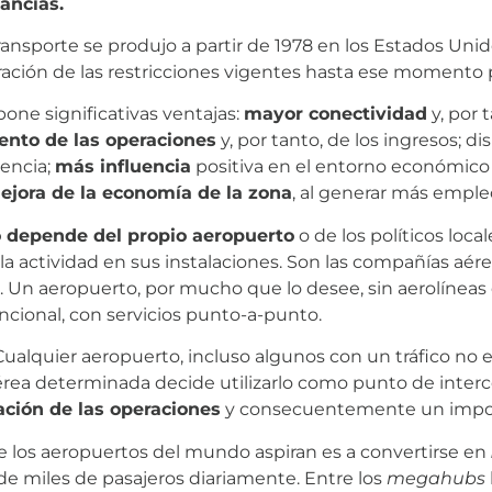
ancías.
nsporte se produjo a partir de 1978 en los Estados Unido
beración de las restricciones vigentes hasta ese momento
one significativas ventajas:
mayor conectividad
y, por 
ento de las operaciones
y, por tanto, de los ingresos; d
encia;
más influencia
positiva en el entorno económico 
ejora de la economía de la zona
, al generar más empleo
 depende del propio aeropuerto
o de los políticos loca
 la actividad en sus instalaciones. Son las compañías aér
. Un aeropuerto, por mucho que lo desee, sin aerolínea
ncional, con servicios punto-a-punto.
ualquier aeropuerto, incluso algunos con un tráfico no
érea determinada decide utilizarlo como punto de interco
ación de las operaciones
y consecuentemente un impor
de los aeropuertos del mundo aspiran es a convertirse en
e miles de pasajeros diariamente. Entre los
megahubs