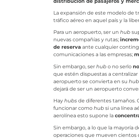
distribución de pasajeros y merc
La expansión de este modelo de tra
tráfico aéreo en aquel país y la li
Para un aeropuerto, ser un
hub
sup
nuevas compañías y rutas;
increm
de reserva
ante cualquier conting
comunicaciones a las empresas;
m
Sin embargo, ser
hub
o no serlo
no
que estén dispuestas a centralizar
aeropuerto se convierta en su
hub
dejará de ser un aeropuerto conve
Hay
hubs
de diferentes tamaños. C
funcionar como
hub
si una línea a
aerolínea esto supone la
concentr
Sin embargo, a lo que la mayoría 
operaciones que mueven cientos d