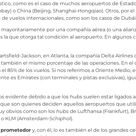
co, como es el caso de muchos aeropuertos de Estados 
bay) o China (Beijing, Shanghai-Hongqiao). Otros, por el 
n de vuelos internacionales, como son los casos de Dub
 mayoritariamente por una compañía aérea (o una alian
s la que otorga tal condición al aeropuerto. En algunos
sfield-Jackson, en Atlanta, la compañía Delta Airlines op
 también el mismo porcentaje de las operaciones. En el c
el 85% de los vuelos. Si nos referimos a Oriente Medio, 
te es Emirates (con terminales y pistas exclusivas), igu
s evidente debido a que los
hubs
suelen estar ligados a
.) que son quienes deciden aquellos aeropuertos que uti
muy obvios como son los
hubs
de Lufthansa (Frankfurt), B
e) o KLM (Amsterdam-Schiphol).
s prometedor
y, con él, lo es también el de los grandes 