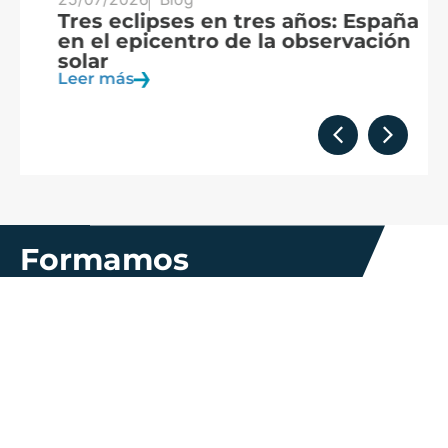
Tres eclipses en tres años: España
A
en el epicentro de la observación
f
solar
c
Leer más
Le
Formamos
parte de