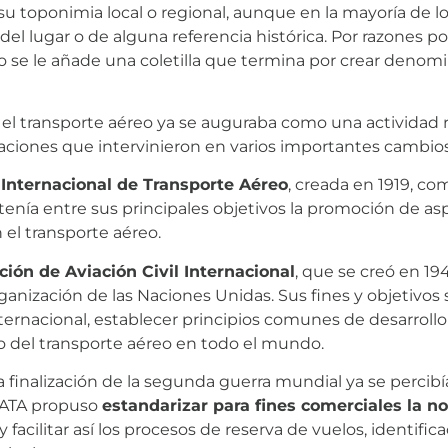
 su toponimia local o regional, aunque en la mayoría de
l lugar o de alguna referencia histórica. Por razones polít
o se le añade una coletilla que termina por crear deno
ue el transporte aéreo ya se auguraba como una actividad
zaciones que intervinieron en varios importantes cambios
 Internacional de Transporte Aéreo
, creada en 1919, co
tenía entre sus principales objetivos la promoción de a
 el transporte aéreo.
ción de Aviación Civil Internacional
, que se creó en 1
anización de las Naciones Unidas. Sus fines y objetivos so
ternacional, establecer principios comunes de desarrollo 
o del transporte aéreo en todo el mundo.
 la finalización de la segunda guerra mundial ya se perc
 IATA propuso
estandarizar para fines comerciales la n
facilitar así los procesos de reserva de vuelos, identificac