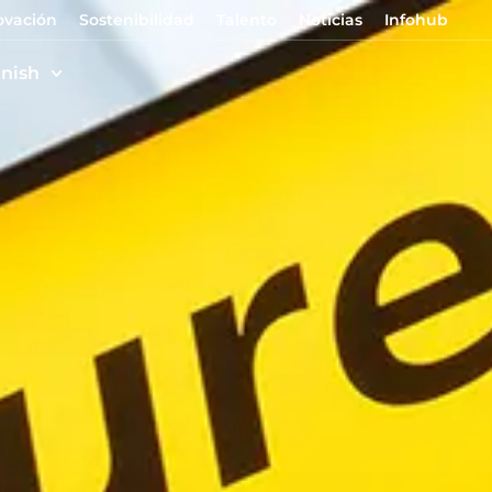
ovación
Sostenibilidad
Talento
Noticias
Infohub
nish