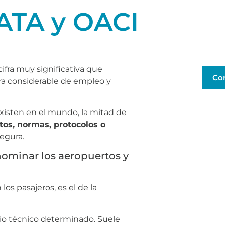
IATA y OACI
ifra muy significativa que
Co
ra considerable de empleo y
isten en el mundo, la mitad de
tos, normas, protocolos o
segura.
enominar los aeropuertos y
s pasajeros, es el de la
rio técnico determinado. Suele