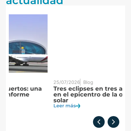
actualidad
25/07/2026
Blog
20
Tres eclipses en tres años: España
A
en el epicentro de la observación
f
solar
c
Leer más
Le