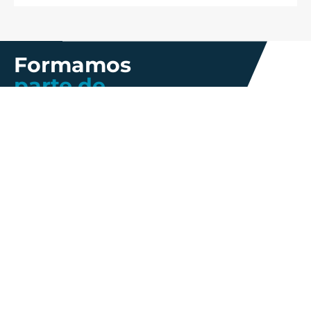
Formamos
parte de
Más información
Gestión de
Propiedad
Nosotros
Calidad
industrial
Innovación