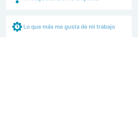
Lo que más me gusta de mi trabajo
Cómo es una jornada de trabajo
cualquiera
Mis compañeros
Cómo se trabaja en AERTEC