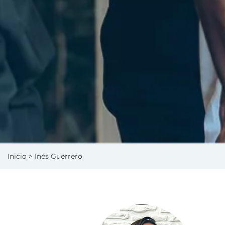
Inicio
> Inés Guerrero