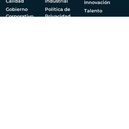
Calidad
industrial
Innovación
Gobierno
Política de
Talento
Corporativo
Privacidad
Noticias
Sostenibilidad
Aviso Legal
Infohub
Responsabilidad
Política de
Social
Cookies
Corporativa
Seguridad de
información
Síguenos
Contáctanos
Let's talk
aeronautics