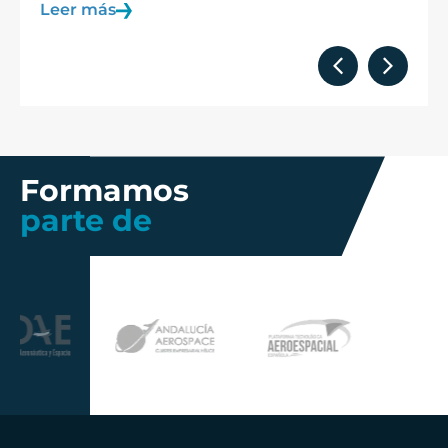
Leer más
L
Formamos
parte de