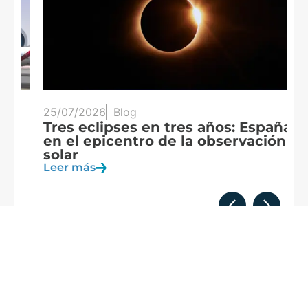
25/07/2026
Blog
20
Tres eclipses en tres años: España
A
en el epicentro de la observación
f
solar
c
Leer más
Le
Formamos