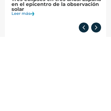
en el epicentro de la observación
f
solar
c
Leer más
Le
Formamos
parte de