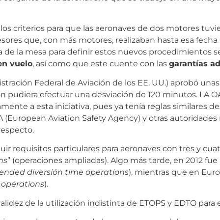
os criterios para que las aeronaves de dos motores tuvi
cesores que, con más motores, realizaban hasta esa fecha 
a de la mesa para definir estos nuevos procedimientos 
en vuelo
, así como que este cuente con las
garantías a
tración Federal de Aviación de los EE. UU.) aprobó unas
ón pudiera efectuar una desviación de 120 minutos. LA OA
mente a esta iniciativa, pues ya tenía reglas similares d
(European Aviation Safety Agency) y otras autoridades
respecto.
luir requisitos particulares para aeronaves con tres y cu
ns
” (operaciones ampliadas). Algo más tarde, en 2012 fue
ended diversión time operations
), mientras que en Eur
 operations
).
 validez de la utilización indistinta de ETOPS y EDTO para 