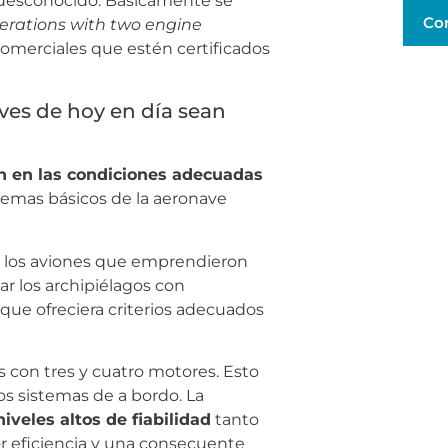
desconocido. Básicamente se
Co
erations with two engine
comerciales que estén certificados
ves de hoy en día sean
tán en las condiciones adecuadas
stemas básicos de la aeronave
os los aviones que emprendieron
zar los archipiélagos con
que ofreciera criterios adecuados
 con tres y cuatro motores. Esto
os sistemas de a bordo. La
niveles altos de fiabilidad
tanto
or eficiencia y una consecuente