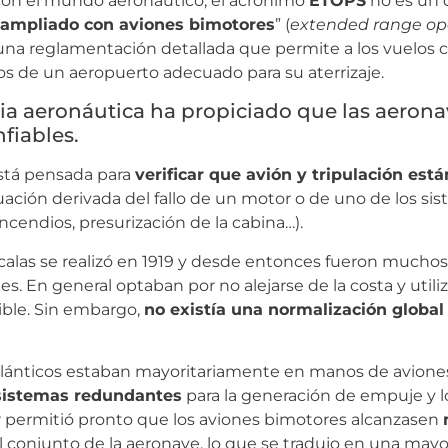
 con el mundo aeronáutico, el acrónimo
ETOPS
no es un 
 ampliado con aviones bimotores
” (
extended range op
e una reglamentación detallada que permite a los vuelos 
os de un aeropuerto adecuado para su aterrizaje.
ria aeronáutica ha propiciado que las aerona
fiables.
está pensada para
verificar que avión y tripulación es
tuación derivada del fallo de un motor o de uno de los si
-incendios, presurización de la cabina…).
escalas se realizó en 1919 y desde entonces fueron much
es. En general optaban por no alejarse de la costa y utili
ible. Sin embargo,
no existía una normalización global
satlánticos estaban mayoritariamente en manos de aviones
sistemas redundantes
para la generación de empuje y l
 permitió pronto que los aviones bimotores alcanzasen
el conjunto de la aeronave, lo que se tradujo en una may