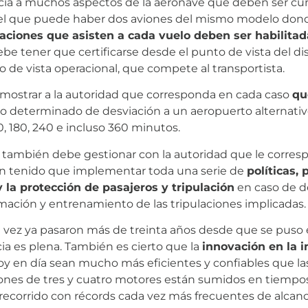
encia a muchos aspectos de la aeronave que deben ser c
or el que puede haber dos aviones del mismo modelo do
ulaciones que asisten a cada vuelo deben ser habilita
ebe tener que certificarse desde el punto de vista del 
o de vista operacional, que compete al transportista.
demostrar a la autoridad que corresponda en cada caso
qu
 determinado de desviación a un aeropuerto alternati
0, 180, 240 e incluso 360 minutos.
, también debe gestionar con la autoridad que le correspo
án tenido que implementar toda una serie de
políticas,
y la protección de pasajeros y tripulación
en caso de de
mación y entrenamiento de las tripulaciones implicadas.
a vez ya pasaron más de treinta años desde que se puso 
ncia es plena. También es cierto que la
innovación en la i
y en día sean mucho más eficientes y confiables que las
iones de tres y cuatro motores están sumidos en tiempos
ecorrido con récords cada vez más frecuentes de alcance