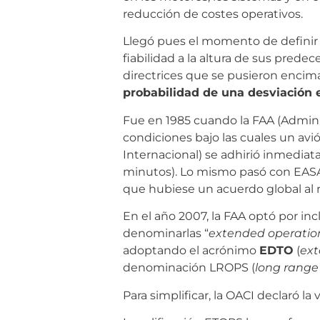
reducción de costes operativos.
Llegó pues el momento de definir l
fiabilidad a la altura de sus prede
directrices que se pusieron encim
probabilidad de una desviación 
Fue en 1985 cuando la FAA (Adminis
condiciones bajo las cuales un avi
Internacional) se adhirió inmediata
minutos). Lo mismo pasó con EASA 
que hubiese un acuerdo global al 
En el año 2007, la FAA optó por inc
denominarlas “
extended operatio
adoptando el acrónimo
EDTO
(
ext
denominación LROPS (
long range
Para simplificar, la OACI declaró la