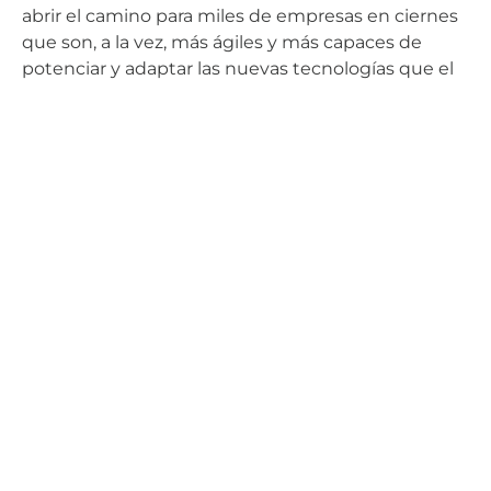
abrir el camino para miles de empresas en ciernes
que son, a la vez, más ágiles y más capaces de
potenciar y adaptar las nuevas tecnologías que el
sector necesita. Muchas de estas empresas se
convertirán en objetivos de adquisición y otras, en
socios futuros en esta cadena de suministros de
innovación que se repone constantemente. Y todo
esto es positivo para el futuro del sector
aeroespacial y su fundamental contribución al
bienestar económico de nuestra nación.
AERTEC
Colaboraciones
Comparte