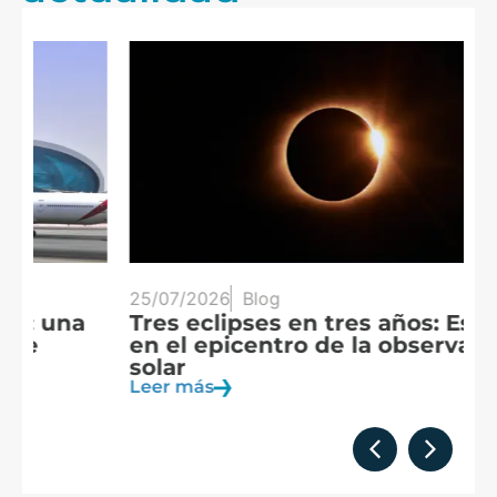
25/07/2026
Blog
20
Tres eclipses en tres años: España
A
en el epicentro de la observación
f
solar
c
Leer más
Le