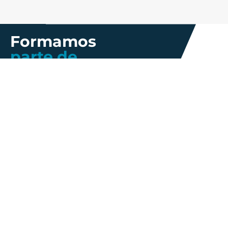
Formamos
parte de
Más información
Gestión de
Propiedad
Nosotros
Calidad
industrial
Innovación
Gobierno
Política de
Talento