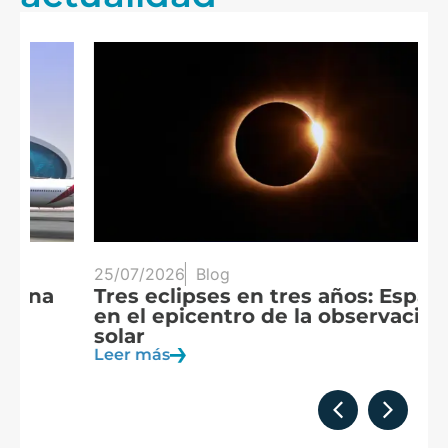
25/07/2026
Blog
20
Tres eclipses en tres años: España
A
en el epicentro de la observación
f
solar
c
Leer más
Le