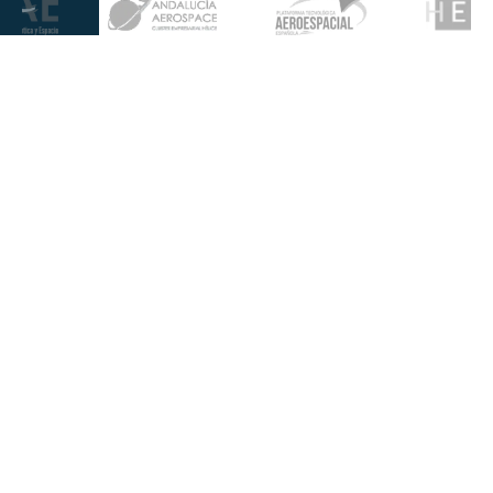
Más información
Gestión de
Propiedad
Nosotros
Calidad
industrial
Innovación
Gobierno
Política de
Talento
Corporativo
Privacidad
Noticias
Sostenibilidad
Aviso Legal
Infohub
Responsabilidad
Política de
Social
Cookies
Corporativa
Seguridad de
información
Síguenos