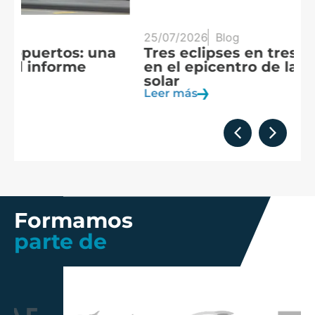
25/07/2026
Blog
20
Tres eclipses en tres años: España
A
en el epicentro de la observación
f
solar
c
Leer más
Le
Formamos
parte de