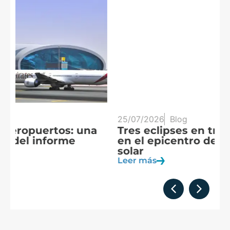
25/07/2026
Blog
20
Tres eclipses en tres años: España
A
en el epicentro de la observación
f
solar
c
Leer más
Le