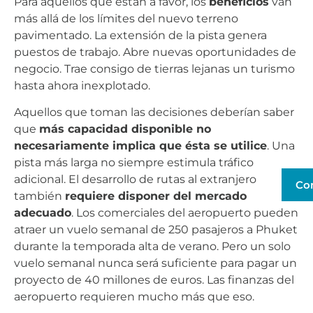
Para aquellos que están a favor, los
beneficios
van
más allá de los límites del nuevo terreno
pavimentado. La extensión de la pista genera
puestos de trabajo. Abre nuevas oportunidades de
negocio. Trae consigo de tierras lejanas un turismo
hasta ahora inexplotado.
Aquellos que toman las decisiones deberían saber
que
más capacidad disponible no
necesariamente implica que ésta se utilice
. Una
pista más larga no siempre estimula tráfico
adicional. El desarrollo de rutas al extranjero
Co
también
requiere disponer del mercado
adecuado
. Los comerciales del aeropuerto pueden
atraer un vuelo semanal de 250 pasajeros a Phuket
durante la temporada alta de verano. Pero un solo
vuelo semanal nunca será suficiente para pagar un
proyecto de 40 millones de euros. Las finanzas del
aeropuerto requieren mucho más que eso.