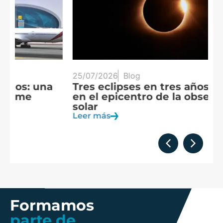
25/07/2026
Blog
20
Tres eclipses en tres años: España
A
en el epicentro de la observación
f
solar
c
Leer más
Le
Formamos
parte de