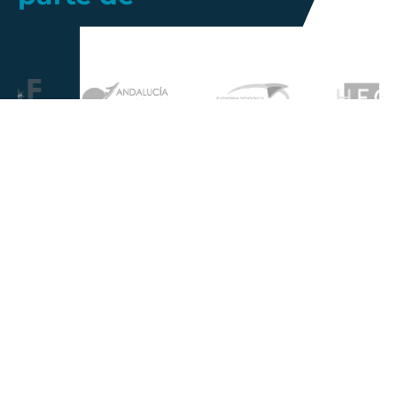
Más información
Gestión de
Propiedad
Nosotros
Calidad
industrial
Innovación
Gobierno
Política de
Talento
Corporativo
Privacidad
Noticias
Sostenibilidad
Aviso Legal
Infohub
Responsabilidad
Política de
Social
Cookies