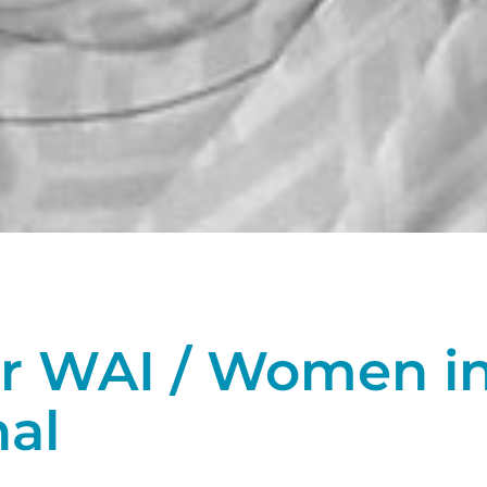
r WAI / Women in
nal