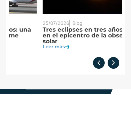
25/07/2026
Blog
20
Tres eclipses en tres años: España
A
en el epicentro de la observación
f
solar
c
Leer más
Le
Formamos
parte de