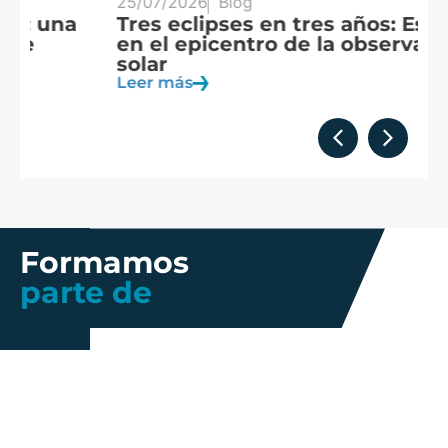
25/07/2026
Blog
20
Tres eclipses en tres años: España
A
en el epicentro de la observación
f
solar
c
Leer más
Le
Formamos
parte de