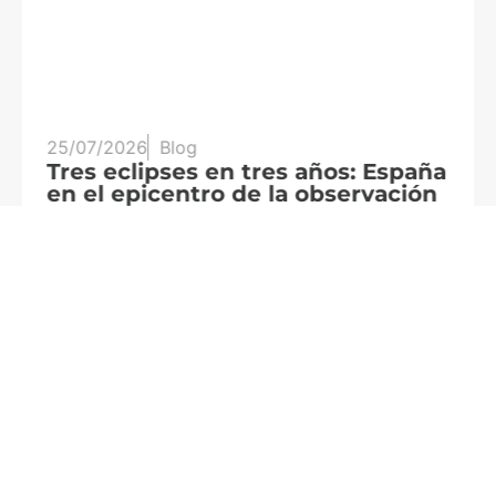
25/07/2026
Blog
20
Tres eclipses en tres años: España
A
en el epicentro de la observación
f
solar
c
Leer más
Le
Formamos
parte de