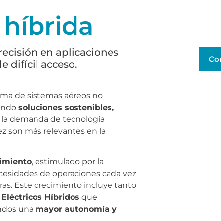
 híbrida
recisión en aplicaciones
Co
 difícil acceso.
tema de sistemas aéreos no
iendo
soluciones sostenibles,
r la demanda de tecnología
ez son más relevantes en la
cimiento
, estimulado por la
ecesidades de operaciones cada vez
ras. Este crecimiento incluye tanto
Eléctricos Híbridos
que
undos una
mayor autonomía y