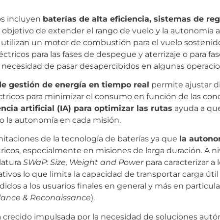
os incluyen
baterías de alta eficiencia, sistemas de r
 objetivo de extender el rango de vuelo y la autonomía a 
 utilizan un motor de combustión para el vuelo sosten
ctricos para las fases de despegue y aterrizaje o para fa
la necesidad de pasar desapercibidos en algunas operacio
e gestión de energía en tiempo real
permite ajustar d
ricos para minimizar el consumo en función de las cond
cia artificial (IA) para optimizar las rutas
ayuda a que
o la autonomía en cada misión.
itaciones de la tecnología de baterías ya que
la autono
tricos, especialmente en misiones de larga duración. A ni
latura
SWaP: Size, Weight and Power
para caracterizar a 
ivos lo que limita la capacidad de transportar carga útil 
adidos a los usuarios finales en general y más en particu
illance & Reconaissance
).
a crecido impulsada por la necesidad de soluciones au