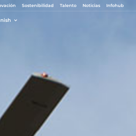
ovación
Sostenibilidad
Talento
Noticias
Infohub
nish