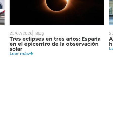
25/07/2026
Blog
2
Tres eclipses en tres años: España
A
en el epicentro de la observación
h
solar
L
Leer más