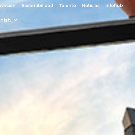
ovación
Sostenibilidad
Talento
Noticias
Infohub
nish