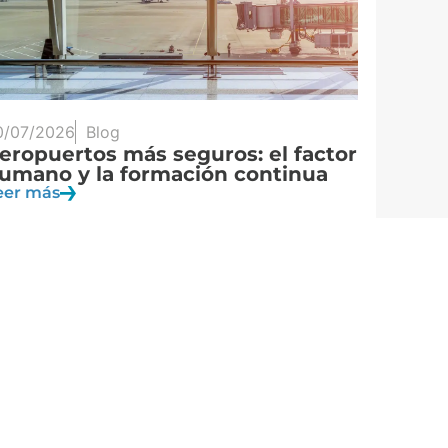
0/07/2026
Blog
13/07/2
eropuertos más seguros: el factor
AERTEC
umano y la formación continua
Orient
Arabia
eer más
Leer má