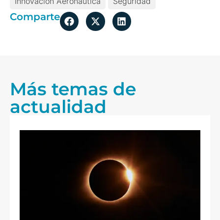
Innovación Aeronáutica
Seguridad
Comparte
Más temas de
actualidad