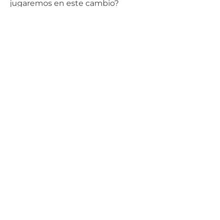
jugaremos en este cambio?
Carlos Gallego
AERTEC / Airport Operations
AAM
Movilidad Aérea Avanzada
Navegación Aérea
Tecnología
Transporte Aéreo
Comparte
Más temas de
actualidad