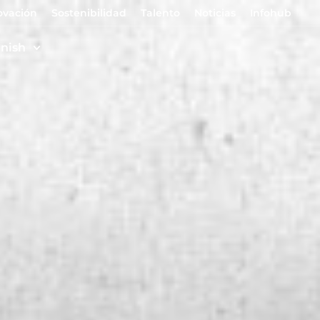
ovación
Sostenibilidad
Talento
Noticias
Infohub
nish