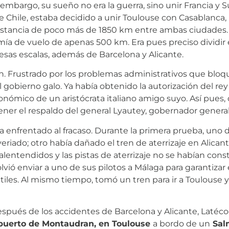
 embargo, su sueño no era la guerra, sino unir Francia y 
e Chile, estaba decidido a unir Toulouse con Casablanca, 
distancia de poco más de 1850 km entre ambas ciudades
a de vuelo de apenas 500 km. Era pues preciso dividir e
sas escalas, además de Barcelona y Alicante.
. Frustrado por los problemas administrativos que bloq
gobierno galo. Ya había obtenido la autorización del rey 
ómico de un aristócrata italiano amigo suyo. Así pues, d
ner el respaldo del general Lyautey, gobernador genera
 enfrentado al fracaso. Durante la primera prueba, uno d
veriado; otro había dañado el tren de aterrizaje en Alicant
lentendidos y las pistas de aterrizaje no se habían con
olvió enviar a uno de sus pilotos a Málaga para garantizar
útiles. Al mismo tiempo, tomó un tren para ir a Toulouse 
después de los accidentes de Barcelona y Alicante, Latéco
puerto de Montaudran, en Toulouse
a bordo de un
Sal