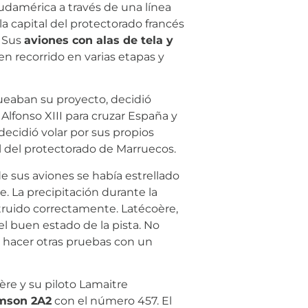
Sudamérica a través de una línea
la capital del protectorado francés
. Sus
aviones con alas de tela y
n recorrido en varias etapas y
ueaban su proyecto, decidió
Alfonso XIII para cruzar España y
ecidió volar por sus propios
l del protectorado de Marruecos.
e sus aviones se había estrellado
e. La precipitación durante la
struido correctamente. Latécoère,
 el buen estado de la pista. No
y hacer otras pruebas con un
ère y su piloto Lamaitre
mson 2A2
con el número 457. El