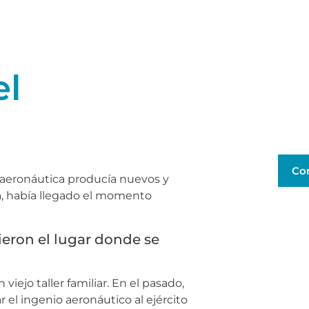
el
Co
 aeronáutica producía nuevos y
rma, había llegado el momento
ieron el lugar donde se
jo taller familiar. En el pasado,
r el ingenio aeronáutico al ejército