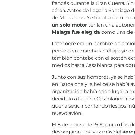
francés durante la Gran Guerra. Sin
aérea. Antes de llegar a Santiago d
de Marruecos. Se trataba de una 
un solo motor
tenían una autonomí
Málaga fue elegida
como una de e
Latécoère era un hombre de acción
ponerlo en marcha sin el apoyo del 
también contaba con el sostén econ
medios hasta Casablanca para obte
Junto con sus hombres, ya se había
en Barcelona y la hélice se había a
organización había dado lugar a ma
decidido a llegar a Casablanca, res
quería seguir corriendo riesgos in
nuevo avión.
El 8 de marzo de 1919, cinco días 
despegaron una vez más del
aero