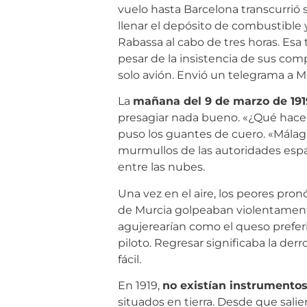
vuelo hasta Barcelona transcurrió 
llenar el depósito de combustible 
Rabassa al cabo de tres horas. Esa 
pesar de la insistencia de sus co
solo avión. Envió un telegrama a Má
La
mañana del 9 de marzo de 191
presagiar nada bueno. «¿Qué hacem
puso los guantes de cuero. «Málag
murmullos de las autoridades españo
entre las nubes.
Una vez en el aire, los peores pro
de Murcia golpeaban violentamente l
agujerearían como el queso prefe
piloto. Regresar significaba la der
fácil.
En 1919,
no existían instrumento
situados en tierra. Desde que salier