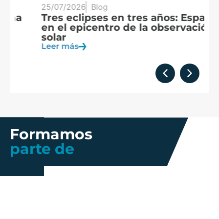
25/07/2026
Blog
20
Tres eclipses en tres años: España
A
en el epicentro de la observación
f
solar
c
Leer más
Le
Formamos
parte de