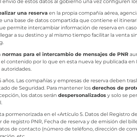
 envío de estos datos al gobierno una vez configuren los
ealizar una reserva
en la propia compañía aérea, agencia
o de una base de datos compartida que contiene el itinera
que permite intercambiar información de reserva en caso 
 llegar a su destino y al mismo tiempo facilitar la venta 
g.
on normas para el intercambio de mensajes de PNR
aun
 y el contenido por lo que en esta nueva ley publicada en
 autoridades.
5 años. Las compañías y empresas de reserva deben trasl
stado de Seguridad. Para mantener los
derechos de prot
cepción, los datos serán
despersonalizados
y solo se pe
.
ista pormenorizada en el «Artículo 5. Datos del Registro
r de registro PNR, Fecha de reserva y de emisión del bille
atos de contacto (número de teléfono, dirección de corre
ración, etc.