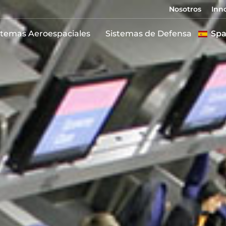
Nosotros
Inn
stemas Aeroespaciales
Sistemas de Defensa
Spa