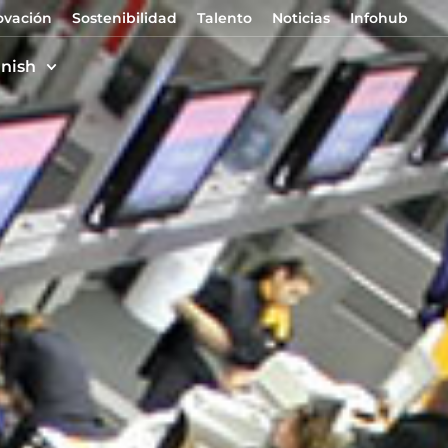
ovación
Sostenibilidad
Talento
Noticias
Infohub
nish