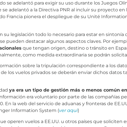
ido se adelantó para exigir su uso durante los Juegos O
se adelantó a la Directiva PNR al incluir su proyecto en la
endo Francia pionera el despliegue de su Unité Informatio
 su legislación todo lo necesario para estar en sintonía 
y se pueden destacar algunos aspectos claves. Por ejemp
nacionales
que tengan origen, destino o tránsito en Espa
lmente, como medida extraordinaria se podrán solicitar 
formación sobre la tripulación correspondiente a los da
 de los vuelos privados se deberán enviar dichos datos t
edad
ya era un tipo de gestión más o menos común e
nformación era voluntario por parte de las compañías per
00. En la web del servicio de aduanas y fronteras de EE.
nger Information System (
ver aquí
)
que operen vuelos a EE.UU. u otros países que soliciten 