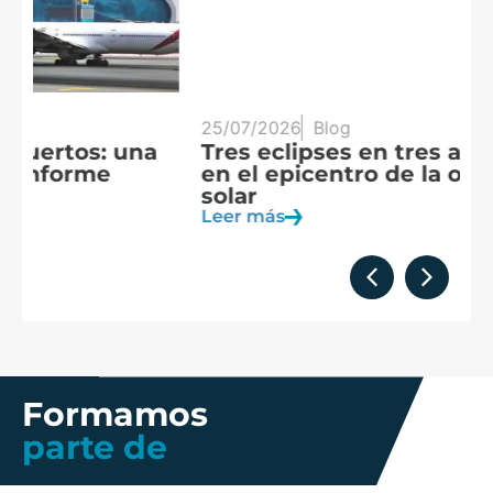
25/07/2026
Blog
20
Tres eclipses en tres años: España
A
en el epicentro de la observación
f
solar
c
Leer más
Le
Formamos
parte de