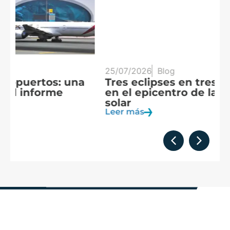
25/07/2026
Blog
20
Tres eclipses en tres años: España
A
en el epicentro de la observación
f
solar
c
Leer más
Le
Formamos
parte de