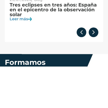
Tres eclipses en tres años: España
A
en el epicentro de la observación
f
solar
c
Leer más
Le
Formamos
parte de