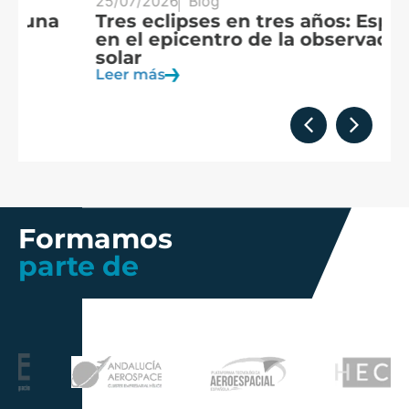
25/07/2026
Blog
20
Tres eclipses en tres años: España
A
en el epicentro de la observación
f
solar
c
Leer más
Le
Formamos
parte de