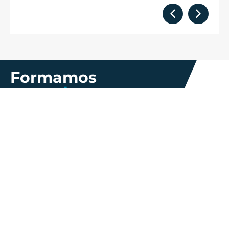
Formamos
parte de
Más información