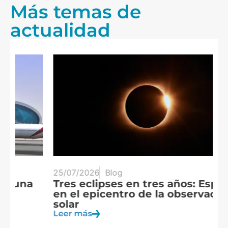
Más temas de
actualidad
25/07/2026
Blog
20
Tres eclipses en tres años: España
A
en el epicentro de la observación
f
solar
c
Leer más
Le