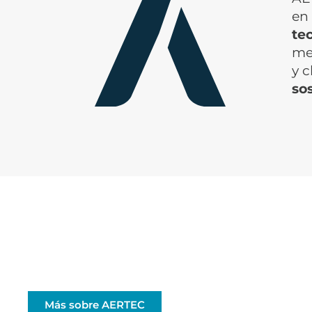
en 
te
mej
y c
so
Conoce quiénes somos
Innovamos en el sector aeronáutico con experienci
pasión y visión de futuro. Conoce nuestra historia,
valores y propósito.
Más sobre AERTEC